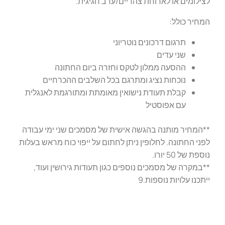
לצילומים או לארוחת צהריים/ערב חגיגית.
המחיר כולל:
תרגום דרכונים נוטריוני
שני עדים
ההסעה ממלון לטקס וחזרה ביום החתונה
נוכחות נציג ומתרגם בכל השלבים ההכרחיים
קבלת תעודת נישואין מאומתת ומתורגמת לאנגלית
עם אפוסטיל
**המחיר מותנה בהגשה אישית של מסמכים שני ימי עבודה
לפני החתונה. לחלופין ניתן לחתום על ייפוי כוח מראש בעלות
נוספת של 50 יורו.
**במקרה של מסמכים נוספים כגון תעודות גירושין ועוד,
ייתכנו עלויות נוספות.9