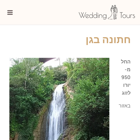
ילוג
Main
תוכן
enu
חתונה בגן
החל
מ-
950
יורו
לזוג
באזור