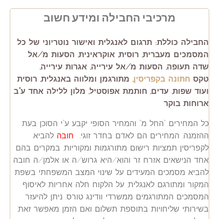
מרכיבי החבילה ומידע חשוב
החבילה כוללת:
תרגום לאנגלית ואישור נוטריוני של כל
המסמכים מעברית, רוסית, אוקראינית
, הסעות מ/אל
שדה תעופה, הסעות מ/אל עירייה,
אגרות עירייה,
טקס
חתונה בקפריסין
, מתורגמן ומלווה באנגלית, רוסית
ועוד שפות, עדים, חותמת אפוסטיל, מלון ללילה אחד ע"ב
ארוחות בוקר
כל המחירים "החל מ" והמחיר הסופי יקבע ע"י הסוכן בעת
ההזמנה. המחירים הם לאדם בחדר זוגי.
חובה
להביא
לקפריסין תמציות רישום מתורגמות ומקוריות, במקרים בהם
אחד הנישאים אזרח זר והוא/היא גרוש/ה או אלמן/ה חובה
להביא מסמכים המעידים על שינוי המצב המשפחתי בשפת
המקור ומתורגם לאנגלית. על הלקוח חלה אחריות לאיסוף
המסמכים המתורגמים ממשרדי וודינג טורס, ניתן להיעזר
בשירותי שליחויות בתוספת תשלום ואם הזמן מאפשר זאת,