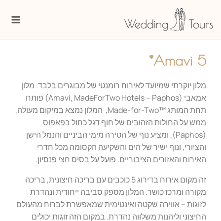
ילוג
Main
תוכן
enu
Amavi 5*
מלון יוקרתי שמיועד לאירוח רומנטי של מבוגרים בלבד. מלון
אמאבי (Amavi, MadeForTwo Hotels – Paphos) פותח
תחת המותג ™‎Made-for-Two, המלון נמצא במיקום מעולה,
ממש על החולות הזהובים של חוף דגל כחול בפאפוס
(Paphos), ומציע נוף של הטירה מימי הביניים והנמל הישן
והציורי, ונוף ישיר של הים והשקיעה הקסומה מכל חדרי
האירוח והאזורים הציבוריים. פועל על בסיס חצי פנסיון.
זה מקום אירוח בדירוג 5 כוכבים עם בריכה חיצונית, בריכה
מקורה ומרכז כושר. המלון מספק סביבה ייחודית ונהדרת
לזוגות – אווירה שקטה ואינטימית שמאפשרת לברוח מהעולם
החיצוני וליהנות משלווה נהדרת. במקום הזה זוגות יכולים