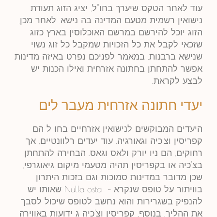
עוד לאחר הטקס שיערך בחו"ל, יציג הזוג תעודת
נישואין רשמית מטעם המדינה בה נישא. לאחר מכן,
הזוג יוכל להירשם במרשם האוכלוסין בארץ כזוג
שזכאי לקבל את כל הזכויות שמקבל כל זוג נשוי
שנישא ברבנות. במאמר לפניכם נפרט באיזה מדינות
אפשר להתחתן בחתונה אזרחית ואילו הכנות יש
לבצע לקראת.
יעדי חתונה אזרחית מעבר לים
היעדים המבוקשים לנישואין אזרחיים בחו ל הם
קפריסין וצ'כיה וגאורגיה. עוד יעדים רלוונטיים, אך
רחוקים, הם ניו יורק ולאס וגאס. הבחירה להתחתן
בצ'כיה או בקפריסין תהיה מטעמי מיקום גיאוגרפי,
שכן מדובר במדינות סמוכות וגם בזכות היתרון
בוויתור על טופס שנקרא –
Nulla osta
שאותו יש
להנפיק בשגרירות והוא נחשב לטופס שיכול לסבך
את ההליך. בנוסף, קפריסין וצ'כיה ג ידועות באווירה