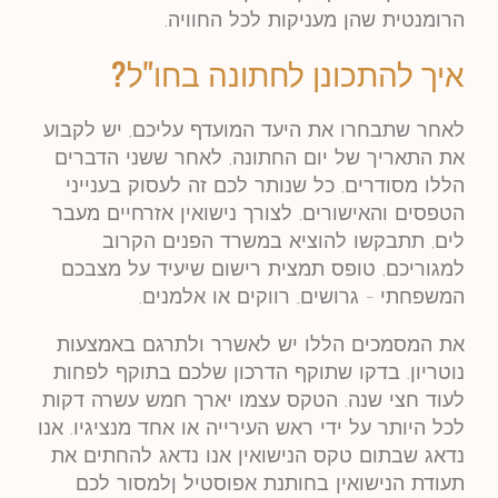
הרומנטית שהן מעניקות לכל החוויה.
איך להתכונן לחתונה בחו"ל?
לאחר שתבחרו את היעד המועדף עליכם, יש לקבוע
את התאריך של יום החתונה, לאחר ששני הדברים
הללו מסודרים, כל שנותר לכם זה לעסוק בענייני
הטפסים והאישורים. לצורך נישואין אזרחיים מעבר
לים, תתבקשו להוציא במשרד הפנים הקרוב
למגוריכם, טופס תמצית רישום שיעיד על מצבכם
המשפחתי – גרושים, רווקים או אלמנים.
את המסמכים הללו יש לאשרר ולתרגם באמצעות
נוטריון. בדקו שתוקף הדרכון שלכם בתוקף לפחות
לעוד חצי שנה. הטקס עצמו יארך חמש עשרה דקות
לכל היותר על ידי ראש העירייה או אחד מנציגיו. אנו
נדאג שבתום טקס הנישואין אנו נדאג להחתים את
תעודת הנישואין בחותנת אפוסטיל ןלמסור לכם