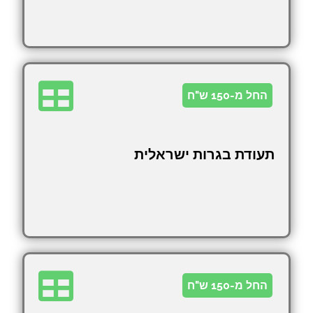
החל מ-150 ש"ח
תעודת בגרות ישראלית
החל מ-150 ש"ח