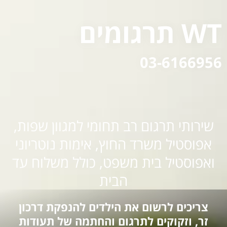
WT תרגומים
03-6166956
שירותי תרגום רב תחומי למגוון שפות,
אפוסטיל משרד החוץ, אימות נוטריוני
ואפוסטיל בית משפט, כולל משלוח עד
הבית
צריכים לרשום את הילדים להנפקת דרכון
זר, וזקוקים לתרגום והחתמה של תעודות