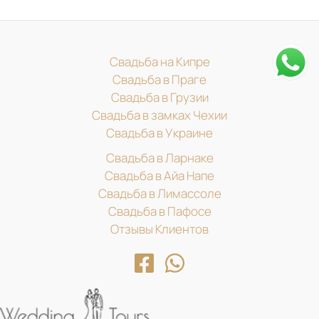
Свадьба на Кипре
Свадьба в Праге
Свадьба в Грузии
Свадьба в замках Чехии
Свадьба в Украине
Свадьба в Ларнаке
Свадьба в Айа Напе
Свадьба в Лимассоле
Свадьба в Пафосе
Отзывы Клиентов