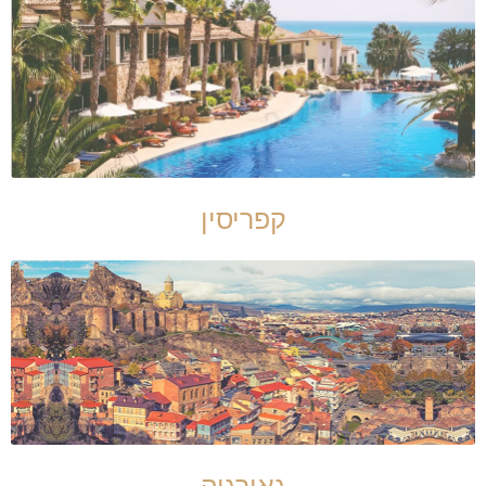
קפריסין
גאורגיה