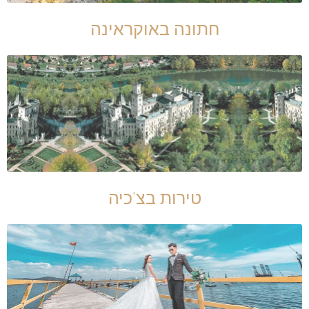
חתונה באוקראינה
טירות בצ'כיה