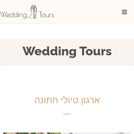
Перейти
Mai
к
Me
содержимому
Wedding Tours
ארגון טיולי חתונה