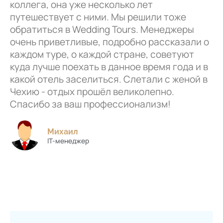
коллега, она уже несколько лет
путешествует с ними. Мы решили тоже
обратиться в Wedding Tours. Менеджеры
очень приветливые, подробно рассказали о
каждом туре, о каждой стране, советуют
куда лучше поехать в данное время года и в
какой отель заселиться. Слетали с женой в
Чехию - отдых прошёл великолепно.
Спасибо за ваш профессионализм!
Михаил
IT-менеджер