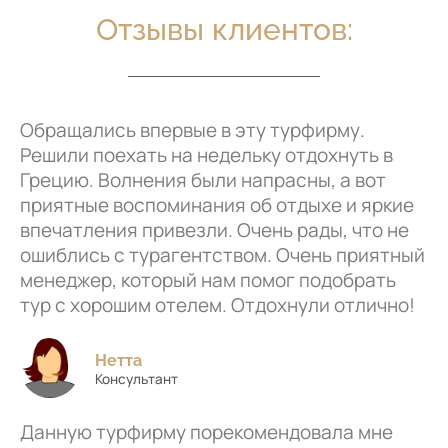
Отзывы клиентов:
Обращались впервые в эту турфирму.
Решили поехать на недельку отдохнуть в
Грецию. Волнения были напрасны, а вот
приятные воспоминания об отдыхе и яркие
впечатления привезли. Очень рады, что не
ошиблись с турагентством. Очень приятный
менеджер, который нам помог подобрать
тур с хорошим отелем. Отдохнули отлично!
Нетта
Консультант
Данную турфирму порекомендовала мне