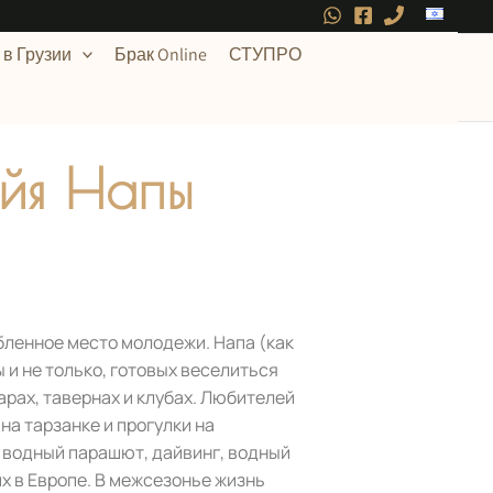
в Грузии
Брак Online
СТУПРО
Айя Напы
бленное место молодежи. Напа (как
 и не только, готовых веселиться
арах, тавернах и клубах. Любителей
а тарзанке и прогулки на
к водный парашют, дайвинг, водный
их в Европе. В межсезонье жизнь