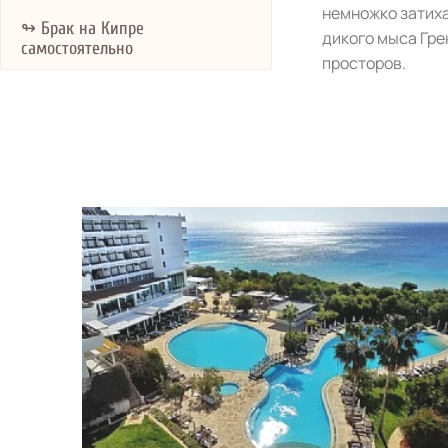
немножко затиха
↬ Брак на Кипре
дикого мыса Гре
самостоятельно
просторов.