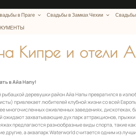
вадьбы в Праге
Свадьбы в Замках Чехии​
Свадьбы 
ОКУМЕНТЫ
на Кипре и отели 
ть в Айа Напу!
й рыбацкой деревушки район Айа Напы превратился в излю
исты) привлекает любителей клубной жизни со всей Европы
 ее многочисленных оживленных заведениях, дискотеках, б
 ожидают захватывающие дух парк аттракционов, прыжки н
ляжах предлагаются разнообразные виды спорта, такие ка
ие другие, а аквапарк Waterworld считается одним из лучш