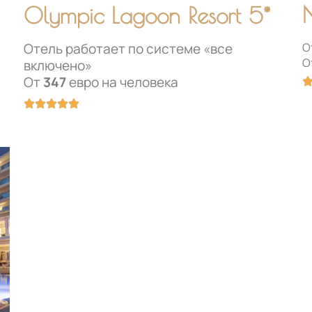
N
Olympic Lagoon Resort 5*
О
Отель работает по системе «все
О
включено»
От
347
евро на человека
Оценка





5
из
5