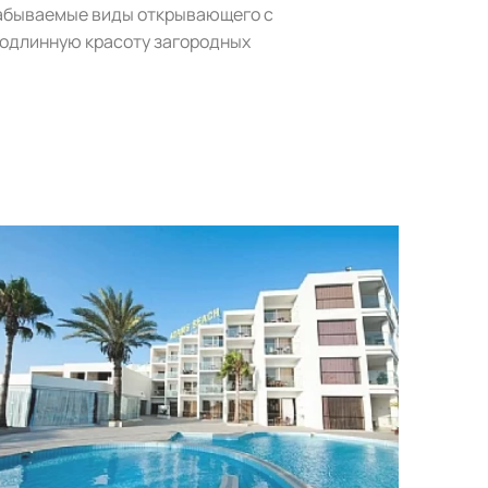
езабываемые виды открывающего с
 подлинную красоту загородных