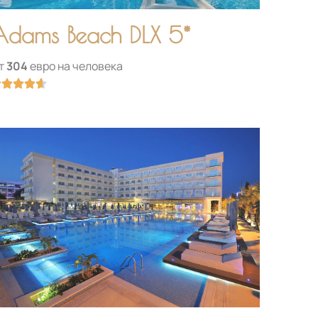
Adams Beach DLX 5*
т
304
евро на человека
Оценка





4.6
из
5