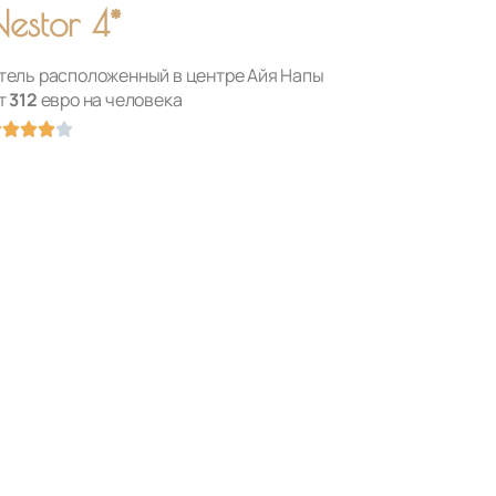
estor 4*
тель расположенный в центре Айя Напы
т
312
евро на человека
Оценка





4
из
5