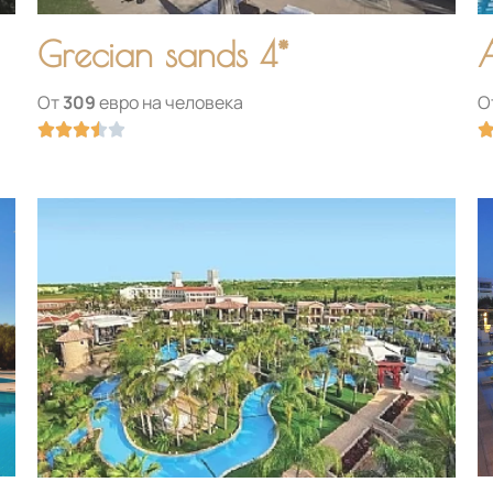
Grecian sands 4*
От
309
евро на человека
О
Оценка





3.5
из
5