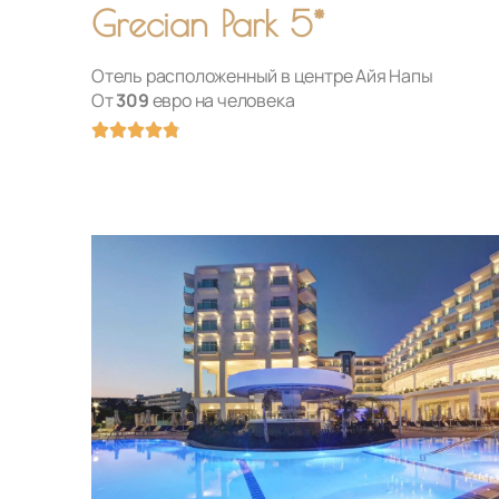
Grecian Park 5*
Отель расположенный в центре Айя Напы
От
309
евро на человека
Оценка





4.8
из
5