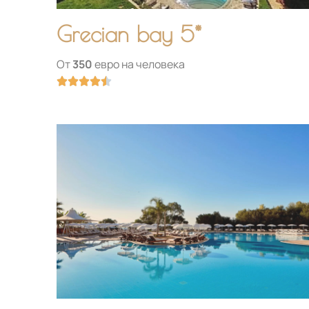
Grecian bay 5*
От
350
евро на человека
Оценка





4.5
из
5