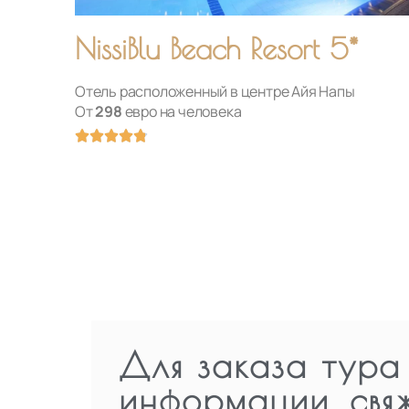
NissiBlu Beach Resort 5*
Отель расположенный в центре Айя Напы
От
298
евро на человека
Оценка





4.8
из
5
Для заказа тура
информации, свя