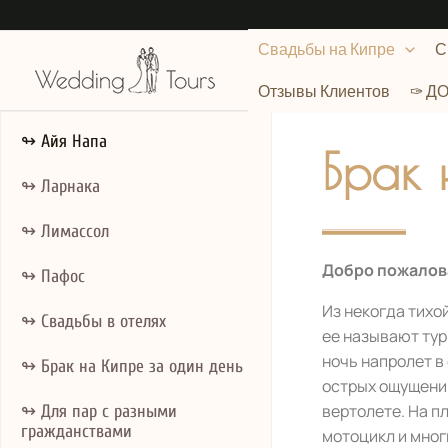
Перейти
к
Свадьбы на Кипре
С
содержимому
Отзывы Клиентов
✑ Д
↬ Айя Напа
Брак 
↬ Ларнака
↬ Лимассол
Добро пожалова
↬ Пафос
Из некогда тихо
↬ Свадьбы в отелях
ее называют тур
ночь напролет в
↬ Брак на Кипре за один день
острых ощущений
вертолете. На п
↬ Для пар с разными
гражданствами
мотоцикл и мног