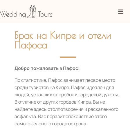
Перейти
Mai
к
Me
содержимому
Брак на Кипре и отели
Пафоса
Добро пожаловать в Пафос!
По статистике, Пафос занимает первое место
среди туристов на Кипре.
Пафос идеален для
людей, уставших от пробок и городской духоты.
В отличие от других городов Кипра, Вы не
найдете здесь столпотворения и раскаленного
асфальта. Вас поразит спокойствие этого
самого зеленого города острова.