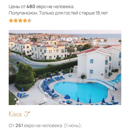
Цены от
480
евро на человека.
Полупансион. Только для гостей старше 18 лет
О





ц
е
н
к
а
4
.
5
и
з
5
Kisos 3*
От
261
евро на человека
(1 ночь),