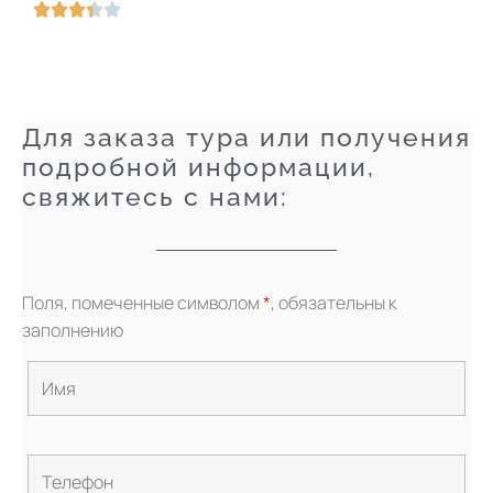
О





ц
е
н
к
Для заказа тура или получения
а
подробной информации,
3
свяжитесь с нами:
.
4
и
з
Поля, помеченные символом
*
, обязательны к
5
заполнению