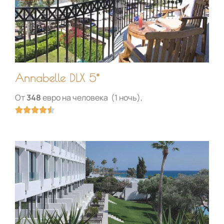
.
5
и
з
5
Annabelle DLX 5*
От
348
евро на человека (1 ночь),
О





ц
е
н
к
а
4
.
5
и