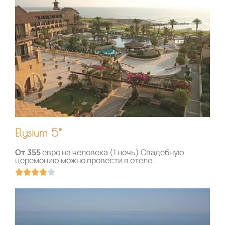
Elysium 5*
От 355
евро на человека (1 ночь) Свадебную
церемонию можно провести в отеле.
О





ц
е
н
к