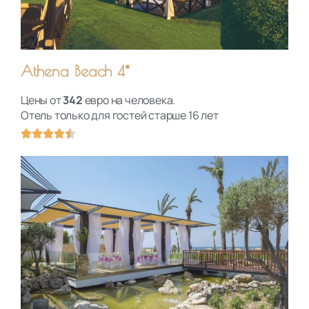
5
Athena Beach 4*
Цены от
342
евро на человека.
Отель только для гостей старше 16 лет
О





ц
е
н
к
а
4
.
5
и
з