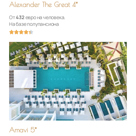
Alexander The Great 4*
От
432
евро на человека.
На базе полупансиона
О





ц
е
н
к
а
4
.
4
и
з
5
Amavi 5*