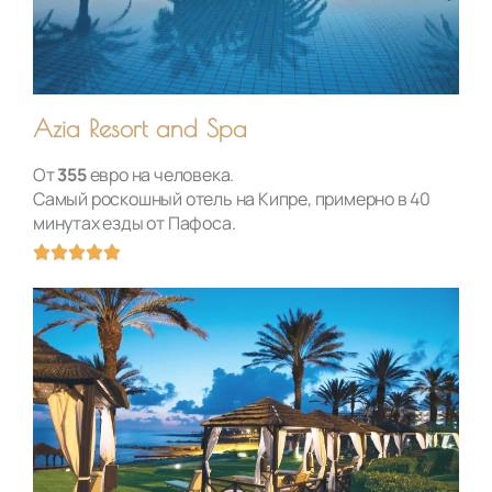
з
5
Azia Resort and Spa
От
355
евро на человека.
Самый роскошный отель на Кипре, примерно в 40
минутах езды от Пафоса.
О





ц
е
н
к
а
5
и
з