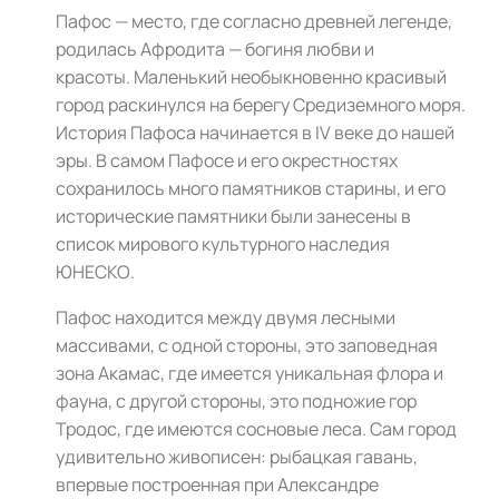
Пафос — место, где согласно древней легенде,
родилась Афродита — богиня любви и
красоты. Маленький необыкновенно красивый
город раскинулся на берегу Средиземного моря.
История Пафоса начинается в IV веке до нашей
эры. В самом Пафосе и его окрестностях
сохранилось много памятников старины, и его
исторические памятники были занесены в
список мирового культурного наследия
ЮНЕСКО.
Пафос находится между двумя лесными
массивами, с одной стороны, это заповедная
зона Акамас, где имеется уникальная флора и
фауна, с другой стороны, это подножие гор
Тродос, где имеются сосновые леса. Сам город
удивительно живописен: рыбацкая гавань,
впервые построенная при Александре