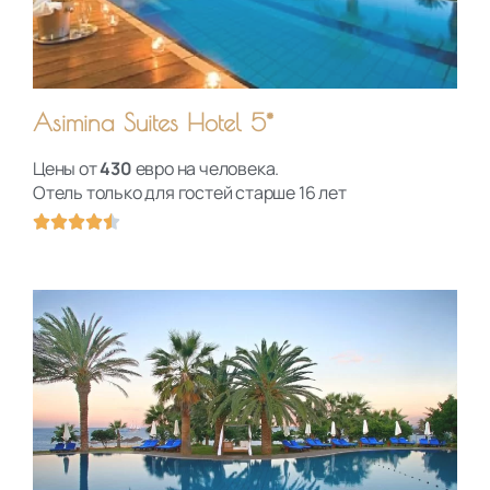
5
Asimina Suites Hotel 5*
Цены от
430
евро на человека.
Отель только для гостей старше 16 лет
О





ц
е
н
к
а
4
.
5
и