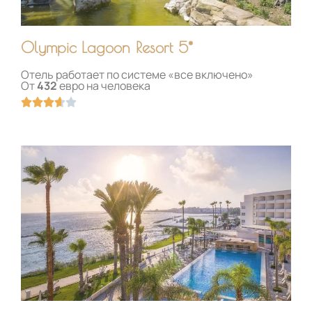
5
Olympic Lagoon Resort 5*
Отель работает по системе «все включено»
От
432
евро на человека
О





ц
е
н
к
а
3
.
6
и
з
5