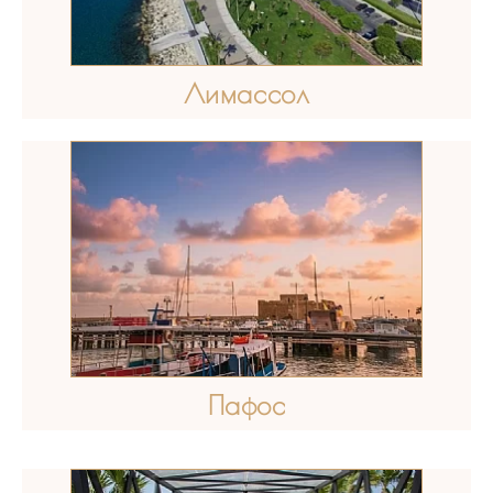
Лимассол
Пафос