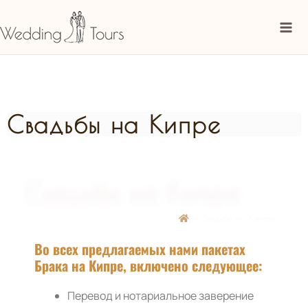
Перейти
Mai
к
Me
содержимому
Свадьбы на Кипре
»
Свадьбы на Кипре
Во всех предлагаемых нами пакетах
Брака на Кипре, включено следующее:
Перевод и нотариальное заверение