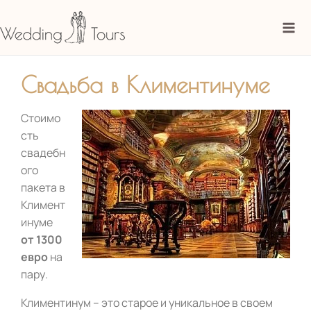
Перейти
Mai
к
Me
содержимому
Свадьба в Климентинуме
Стоимо
сть
свадебн
ого
пакета в
Климент
инуме
от 1300
евро
на
пару.
Климентинум – это старое и уникальное в своем