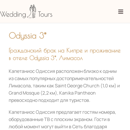
Перейти
Mai
к
Me
содержимому
Odyssia 3*
Гражданский брак на Кипре и проживание
в отеле Odyssia 3*, Лимасол
Капетаниос Одиссия
р
асположен близко к одним
из самых популярных достопримечательностей
Лимасола, таким как Saint George Church (1,0 км) и
Grand Mosque (2,2 км), Kanika Pantheon
превосходно подходит для туристов.
Капетаниос Одиссия предлагает гостям номера,
оборудованные ТВ с плоским экраном. Гости в
любой момент могут выйти в Сеть благодаря