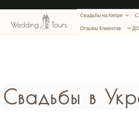
Перейти
к
Свадьбы на Кипре
С
содержимому
Отзывы Клиентов
✑ Д
Свадьбы в Ук